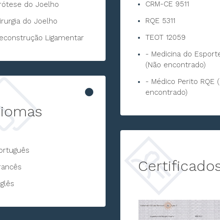
CRM-CE 9511
rótese do Joelho
RQE 5311
irurgia do Joelho
TEOT 12059
econstrução Ligamentar
- Medicina do Espor
(Não encontrado)
- Médico Perito RQE 
encontrado)
diomas
ortuguês
Certificado
rancês
nglês