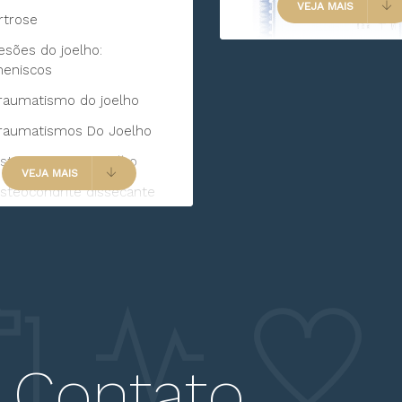
VEJA MAIS
rtrose
esões do joelho:
eniscos
raumatismo do joelho
raumatismos Do Joelho
steoartrite Do Joelho
VEJA MAIS
steocondrite dissecante
steocondrite
róteses complicadas por
nfecção
ondropatia patelar
ondromalácia Da Patela
uxação Patelar
Contato
endinite patelar