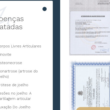
oenças
ratadas
orpos Livres Articulares
inovite
steonecrose
onartrose (artrose do
oelho)
rótese de joelho
esões no joelho: A
artilagem articular
uxação Do Joelho