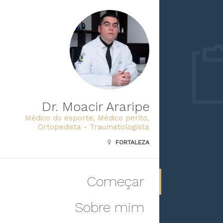
Dr. Moacir Araripe
Médico do esporte, Médico perito,
Ortopedista - Traumatologista
FORTALEZA
Começar
Sobre mim