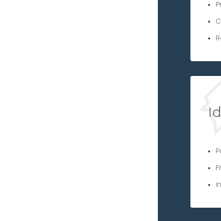
P
C
R
I
P
F
I