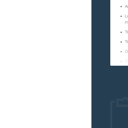
A
L
m
T
T
O
O
O
P
i
C
C
L
T