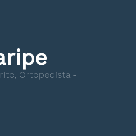
aripe
ito, Ortopedista -