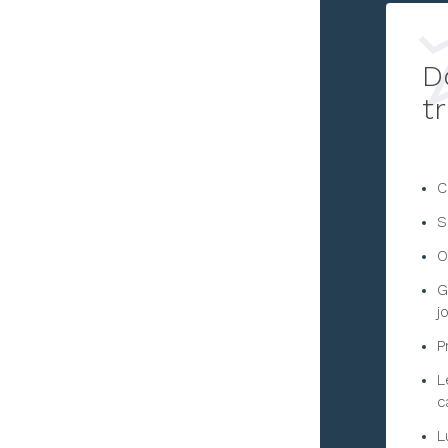
D
t
C
S
O
G
j
P
L
c
L